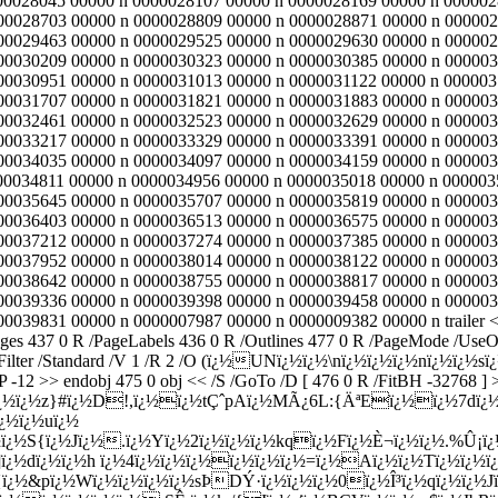
00028045 00000 n 0000028107 00000 n 0000028169 00000 n 000002
00028703 00000 n 0000028809 00000 n 0000028871 00000 n 000002
00029463 00000 n 0000029525 00000 n 0000029630 00000 n 000002
00030209 00000 n 0000030323 00000 n 0000030385 00000 n 000003
00030951 00000 n 0000031013 00000 n 0000031122 00000 n 000003
00031707 00000 n 0000031821 00000 n 0000031883 00000 n 000003
00032461 00000 n 0000032523 00000 n 0000032629 00000 n 000003
00033217 00000 n 0000033329 00000 n 0000033391 00000 n 000003
00034035 00000 n 0000034097 00000 n 0000034159 00000 n 000003
00034811 00000 n 0000034956 00000 n 0000035018 00000 n 000003
00035645 00000 n 0000035707 00000 n 0000035819 00000 n 000003
00036403 00000 n 0000036513 00000 n 0000036575 00000 n 000003
00037212 00000 n 0000037274 00000 n 0000037385 00000 n 000003
00037952 00000 n 0000038014 00000 n 0000038122 00000 n 000003
00038642 00000 n 0000038755 00000 n 0000038817 00000 n 000003
00039336 00000 n 0000039398 00000 n 0000039458 00000 n 000003
39831 00000 n 0000007987 00000 n 0000009382 00000 n trailer << /
ages 437 0 R /PageLabels 436 0 R /Outlines 477 0 R /PageMode /UseO
 << /Filter /Standard /V 1 /R 2 /O (ï¿½UNï¿½ï¿½\nï¿½ï¿½ï¿½nï¿
 endobj 475 0 obj << /S /GoTo /D [ 476 0 R /FitBH -32768 ] >> en
¿½ï¿½z}#ï¿½D!,ï¿½ï¿½tÇˆpAï¿½MÃ¿6L:{ÄªEï¿½ï¿½7dï¿½r
ï¿½ï¿½uï¿½
½S{ï¿½Jï¿½.ï¿½Yï¿½2ï¿½ï¿½ï¿½kqï¿½Fï¿½È¬ï¿½ï¿½.%Û¡ï¿½ï
ï¿½dï¿½ï¿½h ï¿½4ï¿½ï¿½ï¿½ï¿½ï¿½ï¿½=ï¿½Aï¿½ï¿½Tï¿½ï¿½ï¿½
ï¿½&pï¿½Wï¿½ï¿½ï¿½ï¿½sÞDÝ·ï¿½ï¿½ï¿½0ï¿½Î³ï¿½qï¿½ï¿½Jï¿