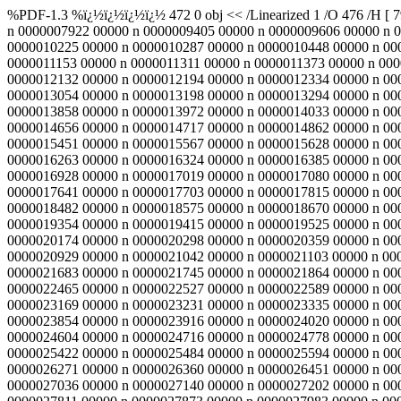
%PDF-1.3 %ï¿½ï¿½ï¿½ï¿½ 472 0 obj << /Linearized 1 /O 476 /H [ 
n 0000007922 00000 n 0000009405 00000 n 0000009606 00000 n 
0000010225 00000 n 0000010287 00000 n 0000010448 00000 n 00
0000011153 00000 n 0000011311 00000 n 0000011373 00000 n 000
0000012132 00000 n 0000012194 00000 n 0000012334 00000 n 00
0000013054 00000 n 0000013198 00000 n 0000013294 00000 n 00
0000013858 00000 n 0000013972 00000 n 0000014033 00000 n 00
0000014656 00000 n 0000014717 00000 n 0000014862 00000 n 00
0000015451 00000 n 0000015567 00000 n 0000015628 00000 n 00
0000016263 00000 n 0000016324 00000 n 0000016385 00000 n 00
0000016928 00000 n 0000017019 00000 n 0000017080 00000 n 00
0000017641 00000 n 0000017703 00000 n 0000017815 00000 n 00
0000018482 00000 n 0000018575 00000 n 0000018670 00000 n 00
0000019354 00000 n 0000019415 00000 n 0000019525 00000 n 00
0000020174 00000 n 0000020298 00000 n 0000020359 00000 n 00
0000020929 00000 n 0000021042 00000 n 0000021103 00000 n 00
0000021683 00000 n 0000021745 00000 n 0000021864 00000 n 00
0000022465 00000 n 0000022527 00000 n 0000022589 00000 n 00
0000023169 00000 n 0000023231 00000 n 0000023335 00000 n 00
0000023854 00000 n 0000023916 00000 n 0000024020 00000 n 00
0000024604 00000 n 0000024716 00000 n 0000024778 00000 n 00
0000025422 00000 n 0000025484 00000 n 0000025594 00000 n 00
0000026271 00000 n 0000026360 00000 n 0000026451 00000 n 00
0000027036 00000 n 0000027140 00000 n 0000027202 00000 n 00