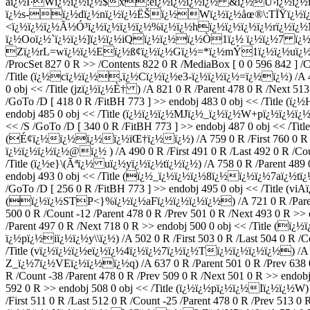
aï¿½Ï·Wï¿½ï¿½ï¿½$x:eï¿½ï¿½ï¿½ï¿½ &ï¿½Û›ï¿½ï¿½
ï¿½s-ï¿½dï¿½nï¿½ï¿½ËŠï¿½Wï¿½ï¿½åœ®\:TÏŸï¿½ï¿½
<ï¿½ï¿½ï¿½Ã½Ó³ï¿½ï¿½ï¿½ï¿½%ï¿½ï¿½hï¿½ï¿½ï¿½ï¿½rï¿½ï¿½
ï¿½Ooï¿½`ï¿½ï¿½]ï¿½ï¿½iQï¿½ï¿½ï¿½Ò1ï¿½ ï¿½ï¿½7 ï¿
Zï¿½rL=wï¿½ï¿½Eï¿½ß¢ï¿½ï¿½Gï¿½=*ï¿½mÝ1ï¿½ï¿½uï¿