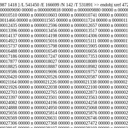
7987 1418 ] /L 541450 /E 166699 /N 142 /T 531891 >> endobj xref
0000009690 00000 n 0000009818 00000 n 0000009880 00000 n 0000
00010510 00000 n 0000010603 00000 n 0000010741 00000 n 000001
0011466 00000 n 0000011565 00000 n 0000011724 00000 n 0000011
00012435 00000 n 0000012596 00000 n 0000012657 00000 n 000001
00013396 00000 n 0000013456 00000 n 0000013517 00000 n 000001
00014137 00000 n 0000014198 00000 n 0000014306 00000 n 000001
00014923 00000 n 0000015016 00000 n 0000015111 00000 n 000001
00015737 00000 n 0000015798 00000 n 0000015905 00000 n 000001
00016488 00000 n 0000016549 00000 n 0000016656 00000 n 000001
00017186 00000 n 0000017247 00000 n 0000017353 00000 n 000001
00017877 00000 n 0000018027 00000 n 0000018089 00000 n 000001
00018825 00000 n 0000018887 00000 n 0000018982 00000 n 000001
00019586 00000 n 0000019696 00000 n 0000019757 00000 n 000001
00020420 00000 n 0000020526 00000 n 0000020587 00000 n 000002
00021164 00000 n 0000021226 00000 n 0000021338 00000 n 000002
00021926 00000 n 0000022038 00000 n 0000022100 00000 n 000002
00022703 00000 n 0000022765 00000 n 0000022873 00000 n 000002
00023397 00000 n 0000023501 00000 n 0000023563 00000 n 000002
00024082 00000 n 0000024196 00000 n 0000024258 00000 n 000002
00024888 00000 n 0000024950 00000 n 0000025068 00000 n 000002
00025656 00000 n 0000025814 00000 n 0000025876 00000 n 000002
00026569 00000 n 0000026631 00000 n 0000026746 00000 n 000002
00027306 00000 n 0000027368 00000 n 0000027472 00000 n 000002