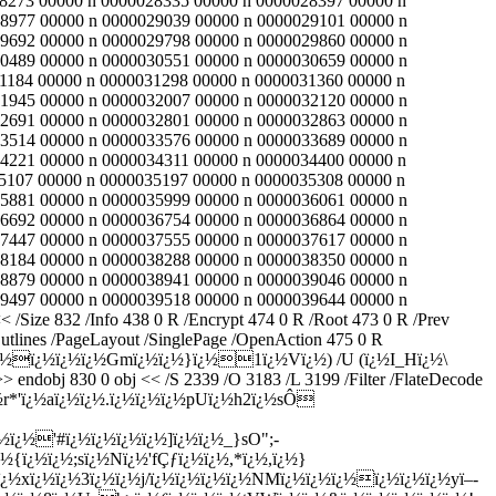
8273 00000 n 0000028335 00000 n 0000028397 00000 n
8977 00000 n 0000029039 00000 n 0000029101 00000 n
9692 00000 n 0000029798 00000 n 0000029860 00000 n
0489 00000 n 0000030551 00000 n 0000030659 00000 n
1184 00000 n 0000031298 00000 n 0000031360 00000 n
1945 00000 n 0000032007 00000 n 0000032120 00000 n
2691 00000 n 0000032801 00000 n 0000032863 00000 n
3514 00000 n 0000033576 00000 n 0000033689 00000 n
4221 00000 n 0000034311 00000 n 0000034400 00000 n
5107 00000 n 0000035197 00000 n 0000035308 00000 n
5881 00000 n 0000035999 00000 n 0000036061 00000 n
6692 00000 n 0000036754 00000 n 0000036864 00000 n
7447 00000 n 0000037555 00000 n 0000037617 00000 n
8184 00000 n 0000038288 00000 n 0000038350 00000 n
8879 00000 n 0000038941 00000 n 0000039046 00000 n
9497 00000 n 0000039518 00000 n 0000039644 00000 n
Size 832 /Info 438 0 R /Encrypt 474 0 R /Root 473 0 R /Prev
utlines /PageLayout /SinglePage /OpenAction 475 0 R
½ï¿½sï¿½ï¿½ï¿½ï¿½Gmï¿½ï¿½}ï¿½1ï¿½Vï¿½) /U (ï¿½I_Hï¿½\
dobj 830 0 obj << /S 2339 /O 3183 /L 3199 /Filter /FlateDecode
*'ï¿½aï¿½ï¿½.ï¿½ï¿½ï¿½pUï¿½h2ï¿½sÔ
¿½'#ï¿½ï¿½ï¿½ï¿½]ï¿½ï¿½_}sO";-
{ï¿½ï¿½;sï¿½Nï¿½'fÇƒï¿½ï¿½,*ï¿½,ï¿½}
½xï¿½ï¿½3ï¿½ï¿½j/ï¿½ï¿½ï¿½ï¿½NMï¿½ï¿½ï¿½ï¿½ï¿½ï¿½yï–­