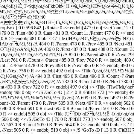
ï¿½ï¿½ï¿½ï¿½
ï¿½:SÊ‹ï¿½k:/{Iï¿½ /ï¿½BCVï¿½ï¿½w$ï¿½IbR
ï¿½!ï¿½È¸T<9:jï¿½ï¿½FkbOhH ï¿½ï¿½Eï¿½ï¿½ ï¿½eï
Mï¿½5|?ï¿½ï¿½Pï¿½ï¿½ ?T.ï¿½mï¿½-~j@Qï¿½ï¿½.ï¿½ï¿½ï¿½
½4ï¿½ï¿½ aï¿½ï¿½0
½=]cIï¿½bï¿½!TH+jLï¿½ï¿½ï¿½qï¿½ï¿½Fï¿½ï¿½ï¿½ï¿½