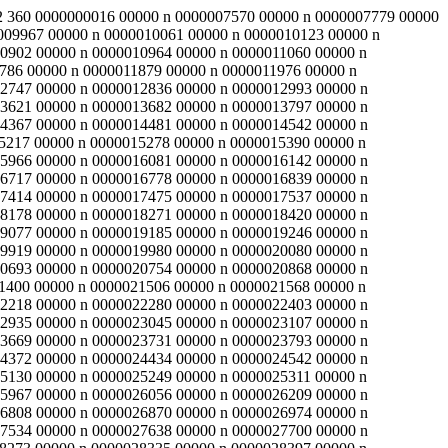
 472 360 0000000016 00000 n 0000007570 00000 n 0000007779 00000
009967 00000 n 0000010061 00000 n 0000010123 00000 n
0902 00000 n 0000010964 00000 n 0000011060 00000 n
786 00000 n 0000011879 00000 n 0000011976 00000 n
2747 00000 n 0000012836 00000 n 0000012993 00000 n
3621 00000 n 0000013682 00000 n 0000013797 00000 n
4367 00000 n 0000014481 00000 n 0000014542 00000 n
5217 00000 n 0000015278 00000 n 0000015390 00000 n
5966 00000 n 0000016081 00000 n 0000016142 00000 n
6717 00000 n 0000016778 00000 n 0000016839 00000 n
7414 00000 n 0000017475 00000 n 0000017537 00000 n
8178 00000 n 0000018271 00000 n 0000018420 00000 n
9077 00000 n 0000019185 00000 n 0000019246 00000 n
9919 00000 n 0000019980 00000 n 0000020080 00000 n
0693 00000 n 0000020754 00000 n 0000020868 00000 n
1400 00000 n 0000021506 00000 n 0000021568 00000 n
2218 00000 n 0000022280 00000 n 0000022403 00000 n
2935 00000 n 0000023045 00000 n 0000023107 00000 n
3669 00000 n 0000023731 00000 n 0000023793 00000 n
4372 00000 n 0000024434 00000 n 0000024542 00000 n
5130 00000 n 0000025249 00000 n 0000025311 00000 n
5967 00000 n 0000026056 00000 n 0000026209 00000 n
6808 00000 n 0000026870 00000 n 0000026974 00000 n
7534 00000 n 0000027638 00000 n 0000027700 00000 n