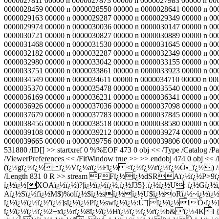
0000027811 00000 n 0000027873 00000 n 0000027983 00000 n 00
0000028459 00000 n 0000028550 00000 n 0000028641 00000 n 00
0000029163 00000 n 0000029287 00000 n 0000029349 00000 n 00
0000029974 00000 n 0000030036 00000 n 0000030147 00000 n 00
0000030721 00000 n 0000030827 00000 n 0000030889 00000 n 00
0000031468 00000 n 0000031530 00000 n 0000031645 00000 n 00
0000032182 00000 n 0000032287 00000 n 0000032349 00000 n 00
0000032980 00000 n 0000033042 00000 n 0000033155 00000 n 00
0000033751 00000 n 0000033861 00000 n 0000033923 00000 n 00
0000034549 00000 n 0000034611 00000 n 0000034710 00000 n 00
0000035370 00000 n 0000035478 00000 n 0000035540 00000 n 00
0000036169 00000 n 0000036231 00000 n 0000036341 00000 n 00
0000036926 00000 n 0000037036 00000 n 0000037098 00000 n 00
0000037679 00000 n 0000037783 00000 n 0000037845 00000 n 00
0000038456 00000 n 0000038518 00000 n 0000038580 00000 n 00
0000039108 00000 n 0000039212 00000 n 0000039274 00000 n 00
0000039665 00000 n 0000039756 00000 n 0000039806 00000 n 00000
531880 /ID[
] >> startxref 0 %%EOF 473 0 obj << /Type /Catalog /P
/ViewerPreferences << /FitWindow true >> >> endobj 474 0 obj
(ï¿½gï¿½ï¿½ï¿½Vï¿½aï¿½Fï¿½ <ï¿½ï¿½\rï¿½ï¿½Ó•_ï¿½) /P -12 >>
/Length 831 0 R >> stream FFï¿½ï¿½dSRAï¿½ï¿½P>9ï
ï¿½ï¿½[XOAï¿½ï¿½)?|ï¿½ï¿½ï¿½,ï¿½J35}.ï¿½ï¿½U: ï¿½Gï¿½
Aï¿½Sï¿½fï¿½M$)%olï¿½$ï¿½sï¿½ï¿½U$ï¿½oRï¿½~ï¿½ï¿½ï¿
ï¿½ï¿½ï¿½ï¿½'ï¿½]sï¿½ï¿½Pï¿½swï¿½ï¿½:Ú˜[ï¿½ï¿½!Õ‹ï¿½]
ï¿½ï¿½ï¿½ï¿½2+xï¿½rï¿½8ï¿½ï¿½Hï¿½ï¿½ï¿½rï¿½b&ï¿½4Kl {