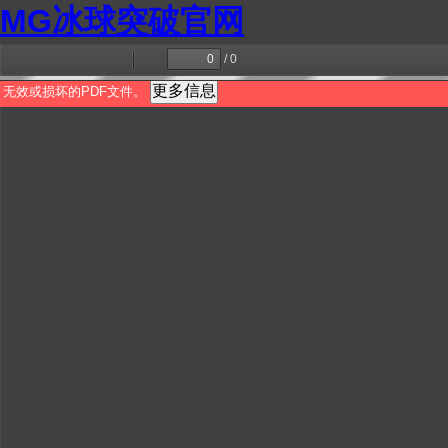
MG冰球突破官网
/ 0
切
查
上
下
换
找
一
一
更多信息
无效或损坏的PDF文件。
侧
页
页
栏