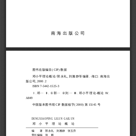
南
海
出
版
公
司
(
C
I
P
)
图
书
在
版
编
目
数
据
/
,
.
-
:
邓
小
平
理
论
概
论
郭
永
礼
刘
雅
静
等
编
著
海
口
南
海
出
,
2
0
0
0
.
2
版
公
司
I
S
B
N
7
-
5
4
4
2
-
1
5
2
5
-
3
.
.
.
-
.
I
邓
⋯
II
①
郭
⋯
②
刘
⋯
III
邓
小
平
理
论
概
论
IV
A
8
4
9
C
I
P
(
2
0
0
0
)
1
5
1
4
5
中
国
版
本
图
书
馆
数
据
核
字
第
号
D
E
N
G
X
I
A
O
P
I
N
G
L
I
L
U
N
G
A
I
L
U
N
邓
小
平
理
论
概
论
编
著
郭
永
礼
刘
雅
静
张
玉
乔
责
任
编
辑
张
辉