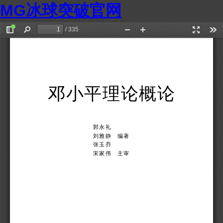
MG冰球突破官网
/ 335
切
查
缩
放
演
工
换
找
小
大
示
具
侧
模
栏
式
邓
小
平
理
论
概
论
郭
永
礼
刘
雅
静
编
著
张
玉
乔
宋
家
伟
主
审