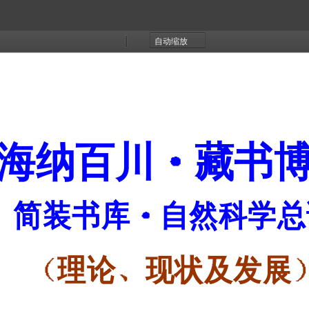
缩
放
小
大
海纳百川
藏书
简装书库
自然科学
总
理论
现状
及发展