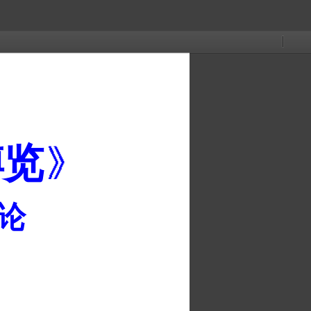
当
演
打
打
下
工
前
示
开
印
载
具
在
模
看
式
博览
论