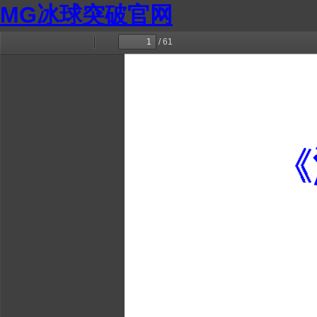
MG冰球突破官网
/ 61
切
查
上
下
换
找
一
一
侧
页
页
栏