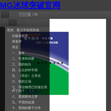
MG冰球突破官网
/ 70
切
查
缩
放
演
工
换
找
小
大
示
具
侧
模
缩
文
附
栏
式
略
档
件
黑洞、婴儿宇宙用其他
图
大
出版者前言
纲
译者序
序言
一、童年
二、牛津和剑桥
三、我的病历
四、公众的科学观
五、《简史》之简史
六、我的立场
七、理论物理已经接近尾
声了吗？
八、爱因斯坦之梦
九、宇宙的起源
十、黑洞的量子力学