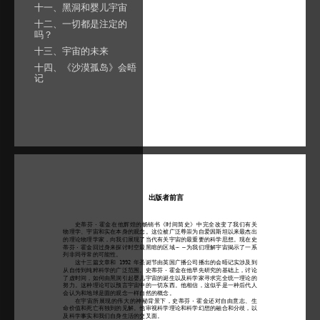
十一、黑洞和婴儿宇宙
十二、一切都是注定的
吗？
十三、宇宙的未来
十四、《沙漠孤岛》会晤
记
出版者前言
史蒂芬·霍金在他辉煌的畅销书
《时间简史》中完全改变了我们有关
物理学、宇宙和实在本身的观念。这位被广泛尊崇为自爱因斯坦以来最杰出
的理论物理学家，向我们展现了当代有关宇宙的最重要的科学思想。现在史
蒂芬·霍金回过身来探讨时空最黑暗的区域⋯⋯为我们理解宇宙揭示了一系
列非同寻常的可能性。
这十三篇文章和
1992
年圣诞节由英国广播公司播出的会晤记实涉及到
从自传到纯粹科学的广泛范围。史蒂芬·霍金在他早先研究的基础上，讨论
了虚时间，如何由黑洞引起婴儿宇宙的诞生以及科学家寻求完全统一理论的
努力。这种理论可以预言宇宙中的一切东西。他相信，这似乎是一种后代人
会认为和地球是圆的观念一样自然的概念。
在宇宙所展现的伟大的神秘背景下，史蒂芬·霍金还对自由意志、生
命价值和死亡有独到的见解。他审视科学理论和科学幻想的融合和分歧，以
及科学事实和我们自身生活的交叉面。