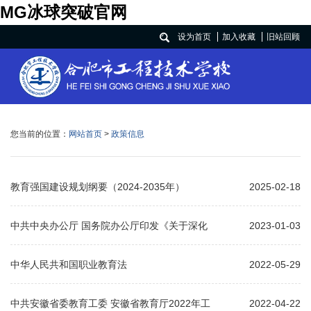
MG冰球突破官网
设为首页
加入收藏
旧站回顾
您当前的位置：
网站首页
>
政策信息
教育强国建设规划纲要（2024-2035年）
2025-02-18
中共中央办公厅 国务院办公厅印发《关于深化
2023-01-03
现代职业教育体系建设改革的意见》
中华人民共和国职业教育法
2022-05-29
中共安徽省委教育工委 安徽省教育厅2022年工
2022-04-22