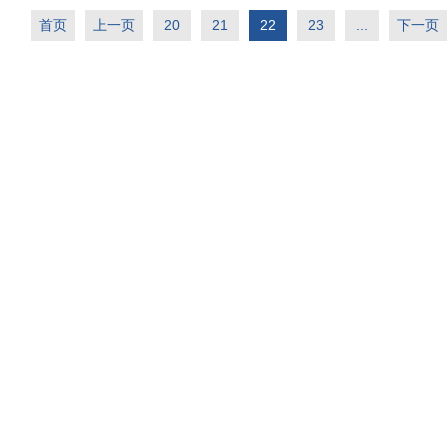
首页
上一页
20
21
22
23
...
下一页