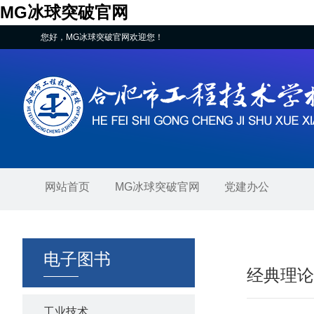
MG冰球突破官网
您好，MG冰球突破官网欢迎您！
网站首页
MG冰球突破官网
党建办公
电子图书
经典理论
工业技术