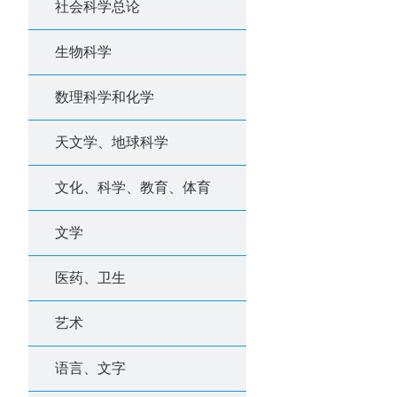
社会科学总论
生物科学
数理科学和化学
天文学、地球科学
文化、科学、教育、体育
文学
医药、卫生
艺术
语言、文字