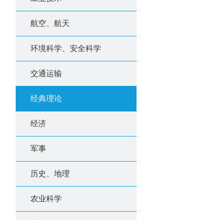
航空、航天
环境科学、安全科学
交通运输
经典理论
经济
军事
历史、地理
农业科学