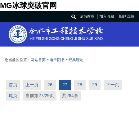
MG冰球突破官网
设为首页
加入收藏
旧站回顾
您当前的位置：
网站首页
>
电子图书
>
经典理论
首页
上一页
26
27
28
29
下一页
尾页
当前第
27/29
页
共
284
条