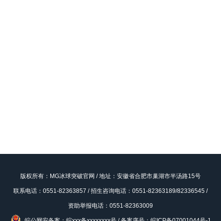
版权所有：MG冰球突破官网 / 地址：安徽省合肥市巢湖市半汤路15号
联系电话：0551-82363857 / 招生咨询电话：0551-82363189/82336545 /
资助举报电话：0551-82363009
皖公网安备案：皖xxx备xxxxxxxx号
/
备案序号：皖ICP备07001044号-1