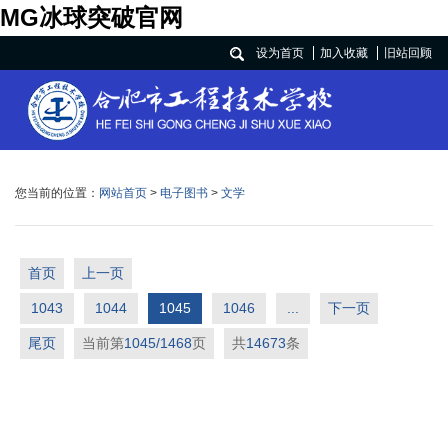
MG冰球突破官网
设为首页
加入收藏
旧站回顾
您当前的位置：
网站首页
>
电子图书
>
文学
首页
上一页
1043
1044
1045
1046
...
下一页
尾页
当前第
1045/1468
页
共
14673
条