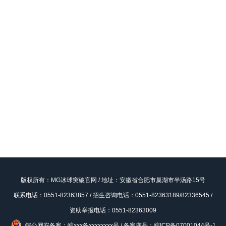
版权所有：MG冰球突破官网 / 地址：安徽省合肥市巢湖市半汤路15号
联系电话：0551-82363857 / 招生咨询电话：0551-82363189/82336545 /
资助举报电话：0551-82363009
皖公网安备案：皖xxx备xxxxxxxx号
/
备案序号：皖ICP备07001044号-1