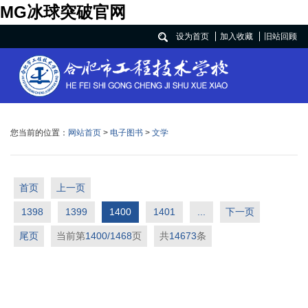
MG冰球突破官网
设为首页
加入收藏
旧站回顾
您当前的位置：
网站首页
>
电子图书
>
文学
首页
上一页
1398
1399
1400
1401
...
下一页
尾页
当前第
1400/1468
页
共
14673
条